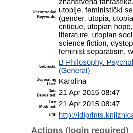
znanstvena fantastika,
utopije, feministički 
Uncontrolled
Keywords:
(gender, utopia, utopi
critique, utopian hope
literature, utopian soc
science fiction, dystop
feminist separatism, 
B Philosophy. Psychol
Subjects:
(General)
Depositing
Karolina
User:
Date
21 Apr 2015 08:47
Deposited:
Last
21 Apr 2015 08:47
Modified:
http://idiprints.knjiznic
URI:
Actions (login required)