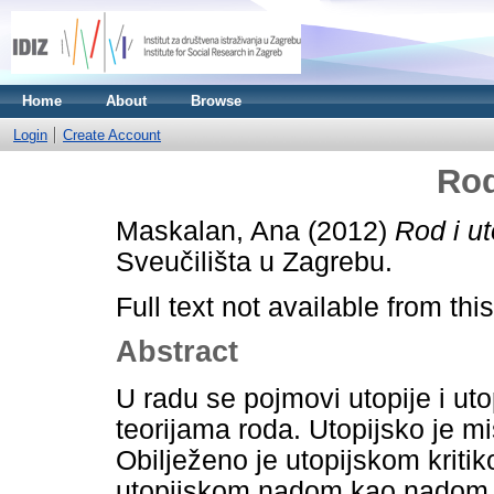
Home
About
Browse
Login
Create Account
Rod
Maskalan, Ana
(2012)
Rod i ut
Sveučilišta u Zagrebu.
Full text not available from this
Abstract
U radu se pojmovi utopije i ut
teorijama roda. Utopijsko je mi
Obilježeno je utopijskom kriti
utopijskom nadom kao nadom u