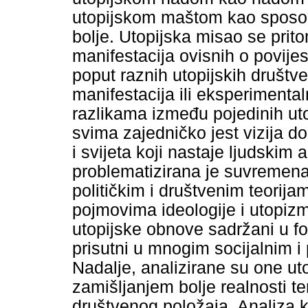
utopijskom maštom kao sposo
bolje. Utopijska misao se prit
manifestacija ovisnih o povijesn
poput raznih utopijskih društve
manifestacija ili eksperimenta
razlikama između pojedinih uto
svima zajedničko jest vizija do
i svijeta koji nastaje ljudski
problematizirana je suvremena
političkim i društvenim teorij
pojmovima ideologije i utopizm
utopijske obnove sadržani u form
prisutni u mnogim socijalnim i 
Nadalje, analizirane su one ut
zamišljanjem bolje realnosti 
društvenog položaja. Analiza k