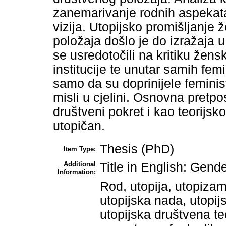
zanemarivanje rodnih aspekata 
vizija. Utopijsko promišljanje
položaja došlo je do izražaja u 
se usredotočili na kritiku žen
institucije te unutar samih femi
samo da su doprinijele feministi
misli u cjelini. Osnovna pretp
društveni pokret i kao teorijsko
utopičan.
Thesis (PhD)
Item Type:
Additional
Title in English: Gend
Information:
Rod, utopija, utopizam,
utopijska nada, utopij
utopijska društvena teo