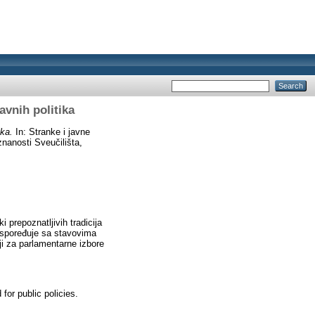
avnih politika
ika.
In: Stranke i javne
 znanosti Sveučilišta,
 prepoznatljivih tradicija
uspoređuje sa stavovima
ji za parlamentarne izbore
for public policies.