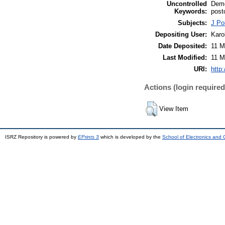
Uncontrolled
Demo
Keywords:
post
Subjects:
J Po
Depositing User:
Karo
Date Deposited:
11 M
Last Modified:
11 M
URI:
http:
Actions (login required
View Item
ISRZ Repository is powered by
EPrints 3
which is developed by the
School of Electronics and