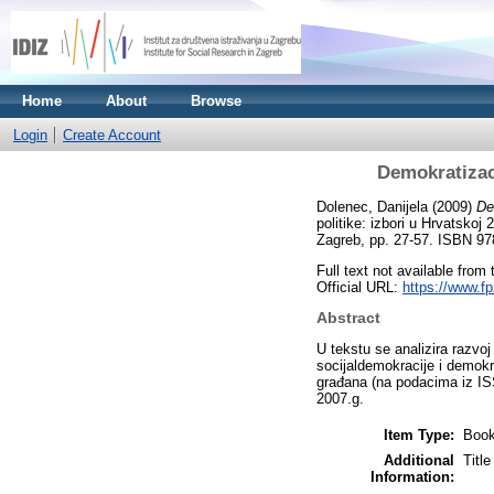
Home
About
Browse
Login
Create Account
Demokratizaci
Dolenec, Danijela
(2009)
De
politike: izbori u Hrvatskoj 
Zagreb, pp. 27-57. ISBN 97
Full text not available from 
Official URL:
https://www.fp
Abstract
U tekstu se analizira razvoj
socijaldemokracije i demok
građana (na podacima iz ISS
2007.g.
Item Type:
Book
Additional
Titl
Information: