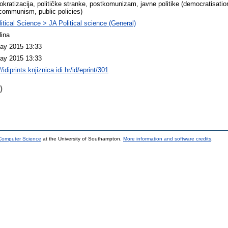
kratizacija, političke stranke, postkomunizam, javne politike (democratisation,
communism, public policies)
litical Science > JA Political science (General)
lina
ay 2015 13:33
ay 2015 13:33
//idiprints.knjiznica.idi.hr/id/eprint/301
)
 Computer Science
at the University of Southampton.
More information and software credits
.