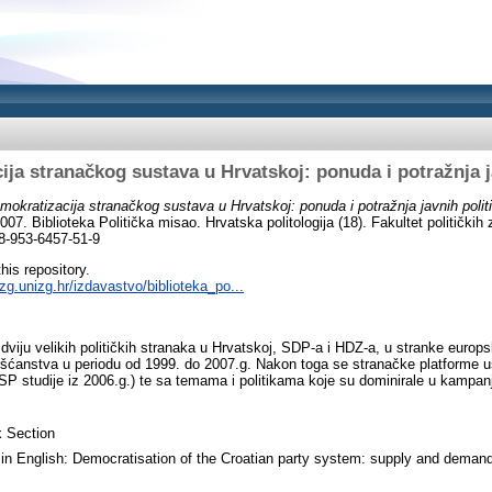
ja stranačkog sustava u Hrvatskoj: ponuda i potražnja j
mokratizacija stranačkog sustava u Hrvatskoj: ponuda i potražnja javnih polit
2007. Biblioteka Politička misao. Hrvatska politologija (18). Fakultet političkih
8-953-6457-51-9
this repository.
zg.unizg.hr/izdavastvo/biblioteka_po...
 dviju velikih političkih stranaka u Hrvatskoj, SDP-a i HDZ-a, u stranke europski
ršćanstva u periodu od 1999. do 2007.g. Nakon toga se stranačke platforme 
P studije iz 2006.g.) te sa temama i politikama koje su dominirale u kampan
 Section
e in English: Democratisation of the Croatian party system: supply and demand 