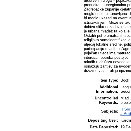
Item Type:
Book 
Additional
Langua
Information:
Secon
Uncontrolled
Mladi,
Keywords:
proble
H Soc
Subjects:
J Poli
Depositing User:
Karoli
Date Deposited:
19 De