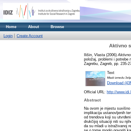
Home
About
Browse
Login
Create Account
Aktivno s
Ilišin, Vlasta
(2006)
Aktivno
položaj, problemi i potrebe 
Zagrebu, Zagreb, pp. 235-2
Text
Mladi između želj
Download (43
Official URL:
http://www.idi.
Abstract
Na ovom je mjestu suvišno ponavljati sve dobivene rezultate, pa ćemo se koncentrirati na njihovu kratku rekapitulaciju i isticanje implikacija ustanovljenih tendencija. Rezultati ovog istraživanja aktivnog sudjelovanja mladih u društvu uglavnom ne odstupaju bitno od trendova koji su utvrđeni u istraživanjima mladih u cijeloj Hrvatskoj, što znači da mladi u Zagrebačkoj županiji nisu u bitno drukčijoj situaciji niti su njihovi stavovi znatno različiti u odnosu na njihove vršnjake u ostalim dijelovima Hrvatske. Postoje indicije da su mladi u istraživanoj regiji ipak nešto manje zainteresirani za politički život i generacijsko povezivanje, ali ne u tolikoj mjeri da bi se o tome moglo govoriti kao o posebno zabrinjavajućem trendu. Točnije, taj trend jest zabrinjavajući, ali to se tiče mladih u cijeloj Hrvatskoj, a ne samo u Zagrebačkoj županiji. Među problemima svoje generacije, mladi u Županiji najviše ističu nezaposlenost i nizak životni standard te nedostatak životne perspektive, a zatim pojave alkoholizma i narkomanije. S druge strane, najmanje ih tišti odlazak mladih stručnjaka u inozemstvo i nedovoljno sudjelovanje mladih u društvenim i političkim poslovima. Kao potencijalno najdjelotvornije mjere za rješavanje njihovih problema ističu osiguranje jednakosti šansi u obrazovanju i zapošljavanju, uvođenje strogih kazni za raspačavanje droga, osiguranje sudjelovanja mladih u procesu odlučivanja i prilagodbu sekundarnog i tercijarnog obrazovanja novim životnim potrebama, a najmanje podupiru restriktivne mjere u formi nadziranja sastajališta mladih. Najodgovornijim akterima u rješavanju njihovih postojećih problema ispitanici smatraju roditelje, same mlade, Vladu i obrazovni sustav, a odgovornosti uglavnom oslobađaju vjerske ustanove i nevladine udruge. Participacija mladih općenito je na niskoj razini, jer ih dvije trećine nije uključeno niti u jednu udrugu ili skupinu. Najviše mladih sklono je sportskim i kulturno-umjetničkim aktivnostima, a njihova participacija u ostalim nevladinim udrugama tek je simbolična. Pri tome se mladi ponašaju racionalno, jer se udrugama pridružuju radi zadovoljavanja vlastitih interesa ili stjecanj